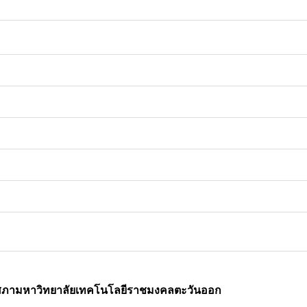
แทนสภามหาวิทยาลัยเทคโนโลยีราชมงคลตะวันออก