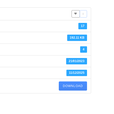
0
17
192.11 KB
4
21/01/2023
11/12/2025
DOWNLOAD