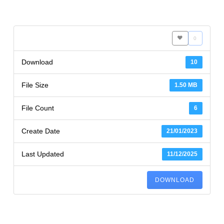
0
Download
10
File Size
1.50 MB
File Count
6
Create Date
21/01/2023
Last Updated
11/12/2025
DOWNLOAD