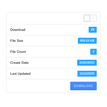
0
Download
29
File Size
859.24 KB
File Count
3
Create Date
21/01/2023
Last Updated
11/12/2025
DOWNLOAD